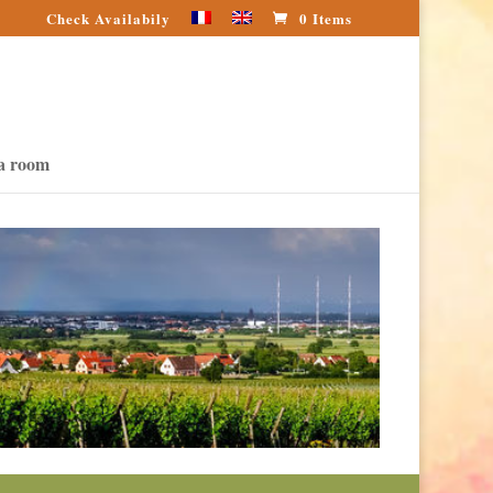
Check Availabily
0 Items
a room