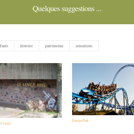
Quelques suggestions ...
fants
histoire
patrimoine
sensations
Europa Park
du Linge