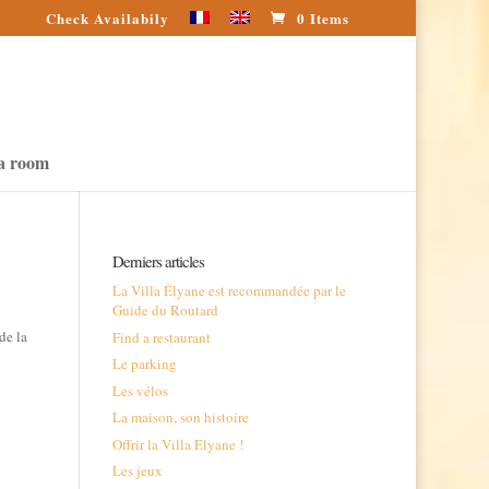
Check Availabily
0 Items
a room
Derniers articles
La Villa Élyane est recommandée par le
Guide du Routard
de la
Find a restaurant
Le parking
Les vélos
La maison, son histoire
Offrir la Villa Elyane !
Les jeux