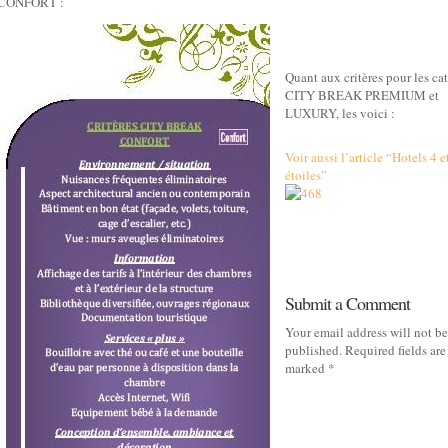
K CONFORT :
Quant aux critères pour les ca
CITY BREAK PREMIUM et
LUXURY, les voici :
Voir aussi l’article “Hotels 4 e
étoiles”
Submit a Comment
Your email address will not be
published.
Required fields are
marked
*