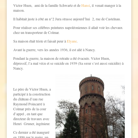
Victor Huen, ami de la famille Schwartz et de
Hansi
, il venait manger à la
maison.
Il habitait juste à côté au n°2 Jura strasse aujourd’hui 2, rue de Castelnau.
Pour réaliser ses célèbres peintures napoléoniennes il allait voir les chevaux
chez un transporteur de Colmar.
Sa maison était triste et faisait peur à
Elyane
.
Avant la guerre, vers les années 1936, il est allé à Nancy.
Pendant la guerre, la maison de retraite a été évacuée. Victor Huen,
dépressif, l’a mal vécu et se suicide en 1939 (Sa sœur s’est aussi suicidée) à
Nancy.
Le père de Victor Huen, a
participé à la construction
du château d’eau rue
Raymond Poincarré à
Colmar près de la cour
d’appel , en tant que
directeur de travaux avec
Henri Gruner, ingénieur.
Ce dernier a été inauguré
en 1886 par le maire, un