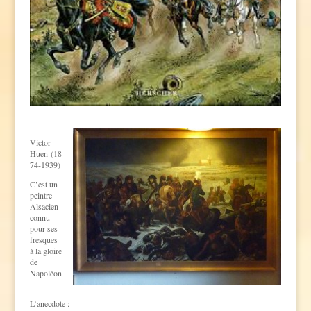
Victor
Huen (18
74-1939)
C’est un
peintre
Alsacien
connu
pour ses
fresques
à la gloire
de
Napoléon
.
L’anecdote :