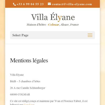
+33 6 99 04 55 23
contact@villa-elyane.com
Select Page
Mentions légales
Villa Elyane
B&B – 5 chambres d’hôtes
26 A rue Camille Schlumberger
68000 COLMAR
Ce site est rédigé,conçu et maintenu par Yvan et Florence Fabret, il est
hébergé par
Gandi.net
.