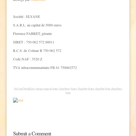
Société : ELYANE
S.A.R.L. au capital de 5000 euros
Florence FABRET, gérante
SIRET : 750 062 572 00011
R.C.S. de Colmar B 750 062 572
Code NAF : 5520 Z
TVA intracommunautaire FR 61 750062572
bed and breakfast colmar maison hotes chambres hotes chambre hotes chambre hote chambres
hote
Submit a Comment