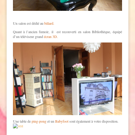
Un salon est dédié au
billard.
Quant à l’ancien fumoir, il est reconverti en salon Bibliothèque, équipé
d’un téléviseur grand
écran 3D.
Une table de
ping-pong
et un
Babyfoot
sont également à votre disposition.