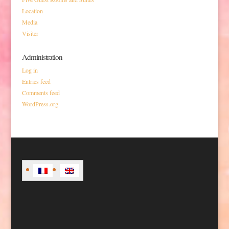
Location
Media
Visiter
Administration
Log in
Entries feed
Comments feed
WordPress.org