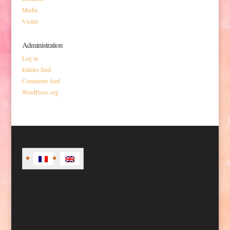
Media
Visiter
Administration
Log in
Entries feed
Comments feed
WordPress.org