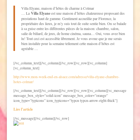
Villa Elyane, maison d’hôtes de charme à Colmar
… La
Villa Elyane
est une maison d’hôtes chaleureuse proposant des
prestations haut de gamme. Gentiment accueillie par Florence, la
propriétaire des lieux, je m’y suis tout de suite sentie bien. On se balade
à sa guise entre les différentes pièces de la maison: chambre, salon,
salle de billard, de jeux, de home cinéma, sauna… Oui, vous avez bien
lu! Tout ceci est accessible librement. Je vous avoue que je me serais
bien installée pour la semaine tellement cette maison d’hôtes est
agréable …
[/vc_column_text][/vc_column][/vc_row][vc_row][vc_column]
[vc_column_text]
http://www.mon-week-end-en-alsace.com/adresse/villa-elyane-chambre-
hotes-colmar/
[/vc_column_text][/vc_column][/vc_row][vc_row][vc_column][vc_message
message_box_style=”solid-icon” message_box_color=”orange”
icon_type=”typicons” icon_typicons=”typcn typcn-arrow-right-thick”]
Lire l’article
[/vc_message][/vc_column][/vc_row]