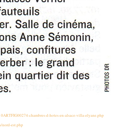
10ARTFIG00274-chambres-d-hotes-en-alsace-villa-elyane.php
s/nord-est.php