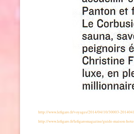
http://www.lefigaro.fr/voyages/2014/04/10/30003-201404
http://www.lefigaro.fr/lefigaromagazine/guide-maison-hote