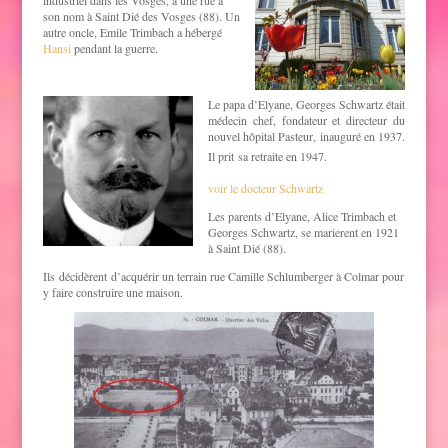
industriel dans les Vosges, a une rue à
son nom à Saint Dié des Vosges (88). Un
autre oncle, Emile Trimbach a hébergé
Hansi
pendant la guerre.
.
Le papa d’Elyane, Georges Schwartz était
médecin chef, fondateur et directeur du
nouvel hôpital Pasteur, inauguré en 1937.
Il prit
sa retraite en 1947.
voir le docteur Schwartz
Les parents d’Elyane, Alice Trimbach et
Georges Schwartz, se marierent en 1921
à Saint Dié (88).
Ils décidèrent d’acquérir un terrain rue Camille Schlumberger à Colmar pour
y faire construire une maison.