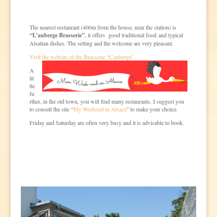
The nearest restaurant (400m from the house, near the station) is
“L’auberge Brasserie”
, it offers good traditional food and typical
Alsatian dishes. The setting and the welcome are very pleasant.
Visit the website of the Brasserie “L’auberge”.
A
lit
tle
fu
rther, in the old town, you will find many restaurants. I suggest you
to consult the site “
My Weekend in Alsace
” to make your choice.
Friday and Saturday are often very busy and it is advisable to book.