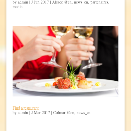
by
admin
|
J Jun 2017
|
Alsace @en
,
news_en
,
partenaires
,
media
Find a restaurant
by
admin
|
J Mar 2017
|
Colmar @en
,
news_en