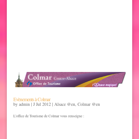
hotel parc petit prince alsace colmar
Evènements à Colmar
by
admin
|
J Jul 2012
|
Alsace @en
,
Colmar @en
L’office de Tourisme de Colmar vous renseigne :