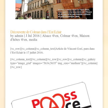
Découverte de Colmar dans l’Est Eclair
by
admin
|
J Jul 2016
|
Alsace @en
,
Colmar @en
,
Maison
d'hôtes @en
,
media
[vc_row][vc_column][vc_column_text]Article de Vincent Gori, paru dans
l’Est Eclair le 17 juillet 2016.
[/vc_column_text][/vc_column][/vc_row][vc_row][vc_column][vc_gallery
type=”image_grid” images=”5634,5635″ img_size=”medium”][/vc_column]
[/vc_row]