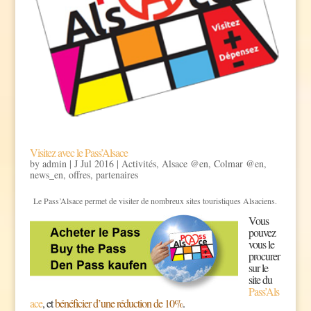
Visitez avec le Pass’Alsace
by
admin
|
J Jul 2016
|
Activités
,
Alsace @en
,
Colmar @en
,
news_en
,
offres
,
partenaires
Le Pass’Alsace permet de visiter de nombreux sites touristiques Alsaciens.
Vous
pouvez
vous le
procurer
sur le
site du
Pass’Als
ace
, et
bénéficier d’une réduction de 10%
.