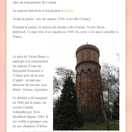
chez un transporteur de Colmar.
Sa maison était triste et faisait peur à
Elyane
.
Avant la guerre, vers les années 1936, il est allé à Nancy.
Pendant la guerre, la maison de retraite a été évacuée. Victor Huen,
dépressif, l’a mal vécu et se suicide en 1939 (Sa sœur s’est aussi suicidée) à
Nancy.
Le père de Victor Huen, a
participé à la construction
du château d’eau rue
Raymond Poincarré à
Colmar près de la cour
d’appel , en tant que
directeur de travaux avec
Henri Gruner, ingénieur.
Ce dernier a été inauguré
en 1886 par le maire, un
certain Camille
Schlumberger. Il est
désaffecté depuis 1984. Il
est visible à quelques pas
de nos chambres d’hôtes.