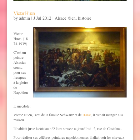
Victor Huen
by
admin
|
J Jul 2012
|
Alsace @en
,
histoire
Victor
Huen (18
74-1939)
C’est un
peintre
Alsacien
connu
pour ses
fresques
à la gloire
de
Napoléon
.
L’anecdote :
Victor Huen, ami de la famille Schwartz et de
Hansi
, il venait manger à la
maison.
Il habitait juste à côté au n°2 Jura strasse aujourd’hui 2, rue de Castelnau.
Pour réaliser ses célèbres peintures napoléoniennes il allait voir les chevaux