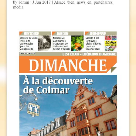
by
admin
|
J Jun 2017
|
Alsace @en
,
news_en
,
partenaires
,
media