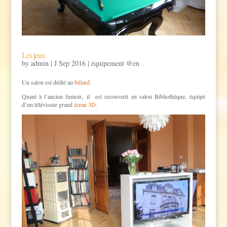
Les jeux
by
admin
|
J Sep 2016
|
équipement @en
Un salon est dédié au
billard.
Quant à l’ancien fumoir, il est reconverti en salon Bibliothèque, équipé
d’un téléviseur grand
écran 3D.