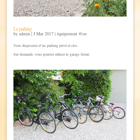
Le parking
by
admin
|
J Mar 2017
|
équipement @en
Vous disposerez d’un parking privé et clos.
Sur demande, vous pourrez utiliser le garage fermé.