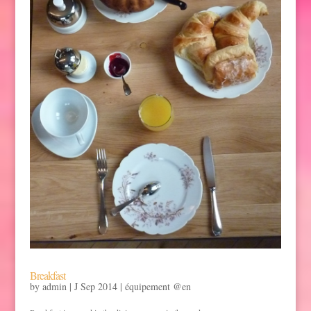
Breakfast
by
admin
|
J Sep 2014
|
équipement @en