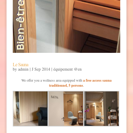
Le Sauna
by
admin
|
J Sep 2014
|
équipement @en
We offer you a wellness area equipped with
a free access sauna
traditionnel, 5 persons
.