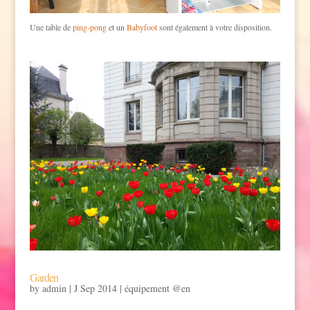
Une table de
ping-pong
et un
Babyfoot
sont également à votre disposition.
Garden
by
admin
|
J Sep 2014
|
équipement @en