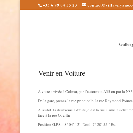
+33 6 99 04 55 23
contact@villa-elyane.
Galler
Venir en Voiture
A votre arrivée à Colmar, par l’autoroute A35 ou par la N83 a
De la gare, prenez la rue principale, la rue Raymond Poincarr
Aussitôt, la deuxième à droite, c’est la rue Camille Schlum
face à la rue Oberlin
Position G.P.S. : 8° 04’ 12’’ Nord 7° 20’ 55’’ Est