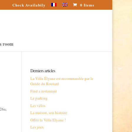
Check Availabily
0 Items
a room
Derniers articles
La Villa Élyane est recommandée par le
Guide du Routard
Find a restaurant
Le parking
Les vélos
 26a,
La maison, son histoire
Offrir la Villa Elyane !
Les jeux