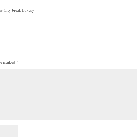
rie City break Luxury
are marked
*