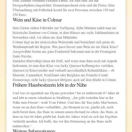
Fünf Zimmer vermietet Florence Fabret. Sie sind zum Teil mit
Designobjekten eingerichtet. Dementsprechend stolz sind die Preise: Eine
Übernachtung mit Frühstück kostet für zwei Personen zwischen 150 und
250 Euro.
Wein und Käse in Colmar
Den Gästen stehen Fahrräder zur Verfügung. Zehn Minuten radelt man ins
historische Zentrum von Colmar, in dem Häuser aus sechs Jahrhunderten zu
bewundern sind, vor allem aus dem Mittelalter.
Colmar liegt an der elsässischen Weinstraße und bezeichnet sich gerne als
Weinhauptstadt der Region. Was passt besser zum Wein als ein Stück Käse?
Ausgewählte Sorten aus ganz Frankreich bekommt man in der Fromagerie
Saint-Nicolas.
Zunächst überwältigt einen der Duft, und wenn man dann noch mit Appetit
herkommt, ist man dem Käse von Jacky Quesnot hoffnungslos verfallen.
Quesnot ist Käseveredler und verkauft ausschließlich Rohmilchkäse – ob
Munster, Camembert, Neufchatel oder Bergkäse aus Franche-Comté.
Donnerstags steht Jacky Quesnot übrigens auch auf dem Markt in Colmar.
Frühere Hausbesitzerin lebt in der Nähe
Und was ist eigentlich aus Elyane geworden? Sie ist mittlerweile 87 Jahre alt
und lebt in einem Altenheim in Straßburg. „Sie geht weiterhin hier in der
Nähe zum Friseur“, weiß Yvan Fabret. Und dass ihr Taxi jedes Mal bremst,
wenn sie an dem Haus vorbeifährt. „Im Moment ist sie, glaube ich, noch
nicht bereit dazu, das Haus in seinem neuen Zustand zu sehen, das Haus, in
dem sie fast 66 Jahre gelebt hat. Ende des Jahres wird sie sich das Ergebnis
vielleicht ansehen. Ich hoffe, das wir ihre Erinnerung an das Haus nicht
enttäuschen.“
Weitere Informationen: