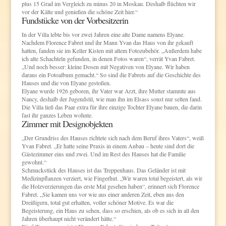
plus 15 Grad im Vergleich zu minus 20 in Moskau. Deshalb flüchten wir
vor der Kälte und genießen die schöne Zeit hier.“
Fundstücke von der Vorbesitzerin
In der Villa lebte bis vor zwei Jahren eine alte Dame namens Elyane.
Nachdem Florence Fabret und ihr Mann Yvan das Haus von ihr gekauft
hatten, fanden sie im Keller Kisten mit altem Fotozubehör. „Außerdem habe
ich alte Schachteln gefunden, in denen Fotos waren“, verrät Yvan Fabret.
„Und noch besser: kleine Dosen mit Negativen von Elyane. Wir haben
daraus ein Fotoalbum gemacht.“ So sind die Fabrets auf die Geschichte des
Hauses und die von Elyane gestoßen.
Elyane wurde 1926 geboren, ihr Vater war Arzt, ihre Mutter stammte aus
Nancy, deshalb der Jugendstil, wie man ihn im Elsass sonst nur selten fand.
Die Villa ließ das Paar extra für ihre einzige Tochter Elyane bauen, die darin
fast ihr ganzes Leben wohnte.
Zimmer mit Designobjekten
„Der Grundriss des Hauses richtete sich nach dem Beruf ihres Vaters“, weiß
Yvan Fabret. „Er hatte seine Praxis in einem Anbau – heute sind dort die
Gästezimmer eins und zwei. Und im Rest des Hauses hat die Familie
gewohnt.“
Schmuckstück des Hauses ist das Treppenhaus. Das Geländer ist mit
Medizinpflanzen verziert, wie Fingerhut. „Wir waren total begeistert, als wir
die Holzverzierungen das erste Mal gesehen haben“, erinnert sich Florence
Fabret. „Sie kamen uns vor wie aus einer anderen Zeit, eben aus den
Dreißigern, total gut erhalten, voller schöner Motive. Es war die
Begeisterung, ein Haus zu sehen, dass so erschien, als ob es sich in all den
Jahren überhaupt nicht verändert hätte.“