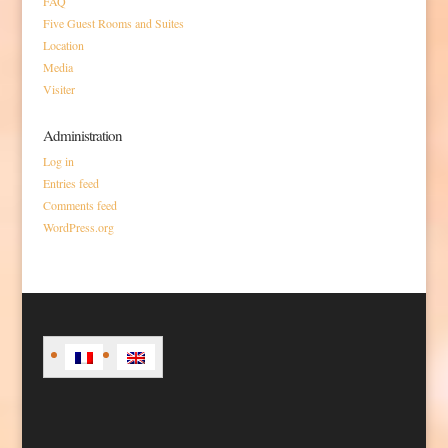
FAQ
Five Guest Rooms and Suites
Location
Media
Visiter
Administration
Log in
Entries feed
Comments feed
WordPress.org