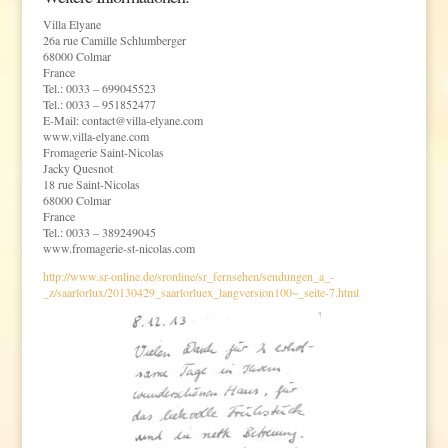
Villa Elyane
26a rue Camille Schlumberger
68000 Colmar
France
Tel.: 0033 – 699045523
Tel.: 0033 – 951852477
E-Mail: contact@villa-elyane.com
www.villa-elyane.com
Fromagerie Saint-Nicolas
Jacky Quesnot
18 rue Saint-Nicolas
68000 Colmar
France
Tel.: 0033 – 389249045
www.fromagerie-st-nicolas.com
http://www.sr-online.de/sronline/sr_fernsehen/sendungen_a_-
_z/saarlorlux/20130429_saarlorluex_langversion100~_seite-7.html