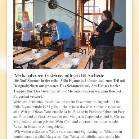
Medizinpflanzen: Gästehaus mit Jugendstil-Ambiente
Die fünf Zimmer in der edlen Villa Elyane in Colmar sind zum Teil mit
Designobjekten ausgestattet. Das Schmuckstück des Hauses ist der
Treppenflur. Das Geländer ist mit Medizinpflanzen wie zum Beispiel
Fingerhut verziert.
Welch ein Frühstück! Noch dazu in einem Esszimmer im Jugendstil. Die
Villa Elyane wurde 1925 gebaut. Heute lockt das edle Ambiente Gäste aus
aller Welt an. Dieses Wochenende ist bei Besitzerin Florence Fabret ein Paar
aus Russland zu Gast. Alexander und Margarita Gaponenko sind in Moskau
Mitglieder in einem privaten Wein-Club und unternehmen immer wieder
Reisen in bekannte Anbaugebiete.
„Wir wollen elsässische Weine verkosten und Sightseeing mit Weinproben
kombinieren“, erzählt Margarita. „Das Wetter ist natürlich sehr schön hier,