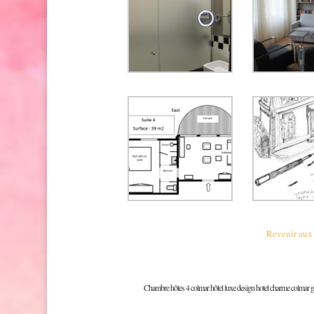
Revenir aux
Chambre hôtes 4 colmar hôtel luxe design hotel charme colmar ga