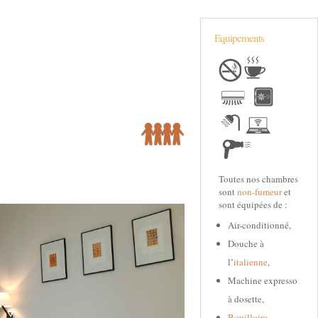
Equipements
Toutes nos chambres
sont
non-fumeur
et
sont équipées de :
Air-conditionné,
Douche à
l’
italienne
,
Machine expresso
à dosette,
Bouilloire
,