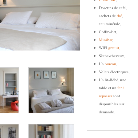
Dosettes de café,
sachets de
thé
,
eau minérale,
Coffre-fort,
Minibar
,
WIFI
gratuit
,
Sèche-cheveux,
Un
bureau
,
Volets électriques,
Un lit-Bébé, une
table et un
fer à
repasser
sont
disponibles sur
demande.