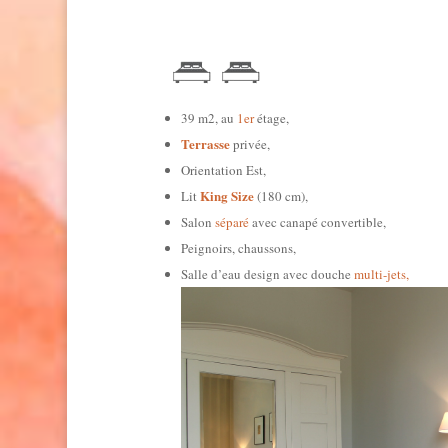
39 m2, au
1er
étage,
Terrasse
privée,
Orientation Est,
King Size
Lit
(180 cm),
Salon
séparé
avec canapé convertible,
Peignoirs, chaussons,
Salle d’eau design avec douche
multi-jets,