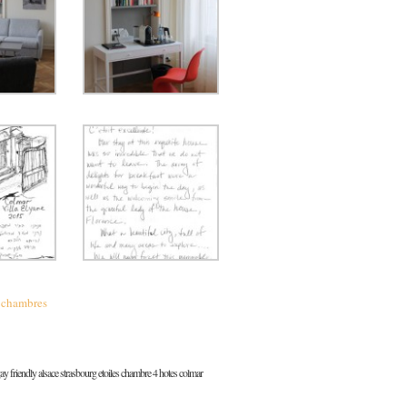
 chambres
y friendly alsace strasbourg etoiles chambre 4 hotes colmar