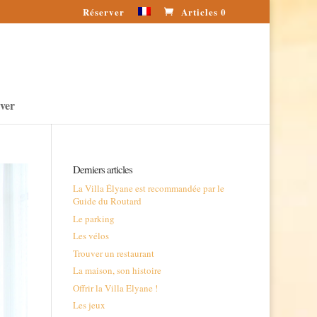
Réserver
Articles 0
ver
Derniers articles
La Villa Élyane est recommandée par le
Guide du Routard
Le parking
Les vélos
Trouver un restaurant
La maison, son histoire
Offrir la Villa Elyane !
Les jeux