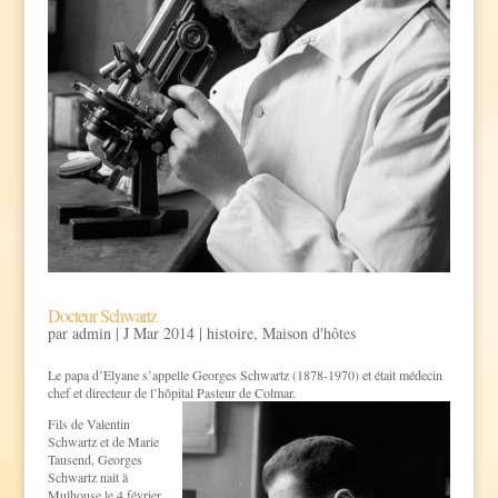
Docteur Schwartz
par
admin
|
J Mar 2014
|
histoire
,
Maison d'hôtes
Le papa d’Elyane s’appelle Georges Schwartz (1878-1970) et était médecin
chef et directeur de l’hôpital Pasteur de Colmar.
Fils de Valentin
Schwartz et de Marie
Tausend, Georges
Schwartz nait à
Mulhouse le 4 février