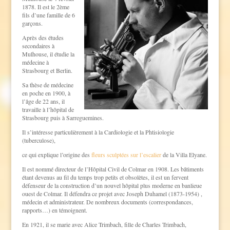
1878. Il est le 2ème
fils d’une famille de 6
garçons.
Après des études
secondaires à
Mulhouse, il étudie la
médecine à
Strasbourg et Berlin.
Sa thèse de médecine
en poche en 1900, à
l’âge de 22 ans, il
travaille à l’hôpital de
Strasbourg puis à Sarreguemines.
Il s’intéresse particulièrement à la Cardiologie et la Phtisiologie
(tuberculose),
ce qui explique l’origine des
fleurs sculptées sur l’escalier
de la Villa Elyane.
Il est nommé directeur de l’Hôpital Civil de Colmar en 1908. Les bâtiments
étant devenus au fil du temps trop petits et obsolètes, il est un fervent
défenseur de la construction d’un nouvel hôpital plus moderne en banlieue
ouest de Colmar. Il défendra ce projet avec Joseph Duhamel (1873-1954) ,
médecin et administrateur. De nombreux documents (correspondances,
rapports…) en témoignent.
En 1921, il se marie avec Alice Trimbach, fille de Charles Trimbach,