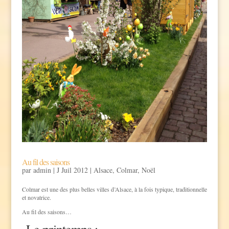
Au fil des saisons
par
admin
|
J Juil 2012
|
Alsace
,
Colmar
,
Noël
Colmar est une des plus belles villes d’Alsace, à la fois typique, traditionnelle
et novatrice.
Au fil des saisons…
Le printemps :