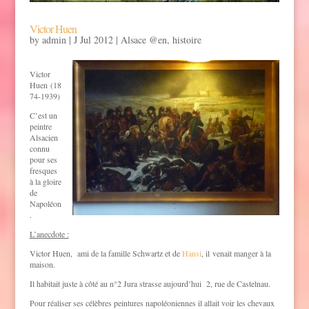
Victor Huen
by
admin
|
J Jul 2012
|
Alsace @en
,
histoire
Victor
Huen (18
74-1939)
C’est un
peintre
Alsacien
connu
pour ses
fresques
à la gloire
de
Napoléon
.
L’anecdote :
Victor Huen, ami de la famille Schwartz et de
Hansi
, il venait manger à la
maison.
Il habitait juste à côté au n°2 Jura strasse aujourd’hui 2, rue de Castelnau.
Pour réaliser ses célèbres peintures napoléoniennes il allait voir les chevaux