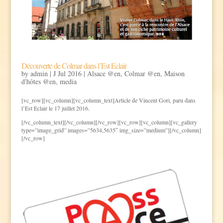
Découverte de Colmar dans l’Est Eclair
by
admin
|
J Jul 2016
|
Alsace @en
,
Colmar @en
,
Maison
d'hôtes @en
,
media
[vc_row][vc_column][vc_column_text]Article de Vincent Gori, paru dans
l’Est Eclair le 17 juillet 2016.
[/vc_column_text][/vc_column][/vc_row][vc_row][vc_column][vc_gallery
type=”image_grid” images=”5634,5635″ img_size=”medium”][/vc_column]
[/vc_row]