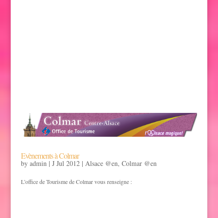
hotel parc petit prince alsace colmar
Evènements à Colmar
by
admin
|
J Jul 2012
|
Alsace @en
,
Colmar @en
L’office de Tourisme de Colmar vous renseigne :