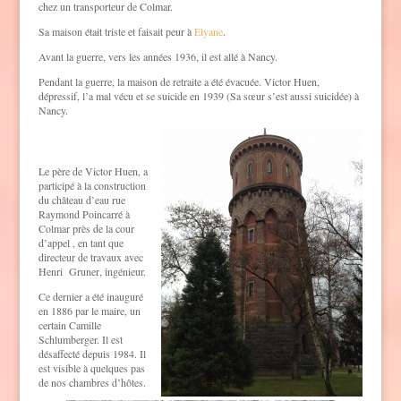
chez un transporteur de Colmar.
Sa maison était triste et faisait peur à
Elyane
.
Avant la guerre, vers les années 1936, il est allé à Nancy.
Pendant la guerre, la maison de retraite a été évacuée. Victor Huen,
dépressif, l’a mal vécu et se suicide en 1939 (Sa sœur s’est aussi suicidée) à
Nancy.
Le père de Victor Huen, a
participé à la construction
du château d’eau rue
Raymond Poincarré à
Colmar près de la cour
d’appel , en tant que
directeur de travaux avec
Henri Gruner, ingénieur.
Ce dernier a été inauguré
en 1886 par le maire, un
certain Camille
Schlumberger. Il est
désaffecté depuis 1984. Il
est visible à quelques pas
de nos chambres d’hôtes.