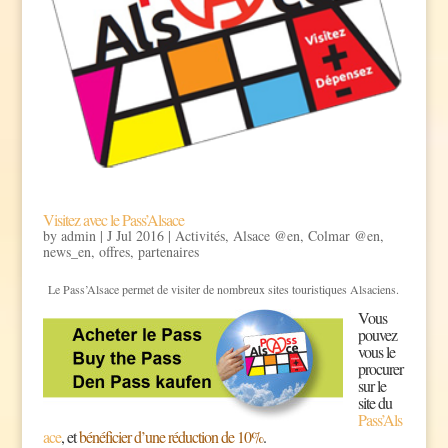
Visitez avec le Pass’Alsace
by
admin
|
J Jul 2016
|
Activités
,
Alsace @en
,
Colmar @en
,
news_en
,
offres
,
partenaires
Le Pass’Alsace permet de visiter de nombreux sites touristiques Alsaciens.
Vous
pouvez
vous le
procurer
sur le
site du
Pass’Als
ace
, et
bénéficier d’une réduction de 10%
.