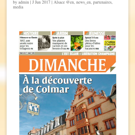
by
admin
|
J Jun 2017
|
Alsace @en
,
news_en
,
partenaires
,
media