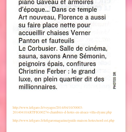
http://www.lefigaro.fr/voyages/2014/04/10/30003-
20140410ARTFIG00274-chambres-d-hotes-en-alsace-villa-elyane.php
http://www.lefigaro.fr/lefigaromagazine/guide-maison-hotes/nord-est.php