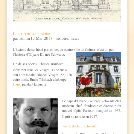
La maison, son histoire
par
admin
|
J Mar 2017
|
histoire
,
news
L’histoire de cet hôtel particulier, au centre ville de Colmar, c’est un peu
l’histoire d’Elyane
K., née Schwartz.
Un de ses oncles,
Charles Trimbach
,
industriel dans les Vosges, a une rue à
son nom à Saint Dié des Vosges (88). Un
autre oncle, Emile Trimbach a hébergé
Hansi
pendant la guerre.
.
Le papa d’Elyane, Georges Schwartz était
médecin chef, fondateur et directeur du
nouvel hôpital Pasteur, inauguré en 1937.
Il prit
sa retraite en 1947.
voir le docteur Schwartz