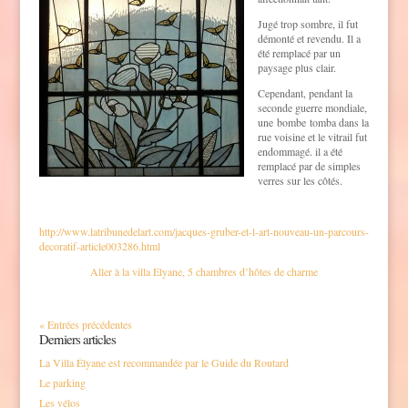
Jugé trop sombre, il fut
démonté et revendu. Il a
été remplacé par un
paysage plus clair.
Cependant, pendant la
seconde guerre mondiale,
une bombe tomba dans la
rue voisine et le vitrail fut
endommagé. il a été
remplacé par de simples
verres sur les côtés.
http://www.latribunedelart.com/jacques-gruber-et-l-art-nouveau-un-parcours-
decoratif-article003286.html
Aller à la villa Elyane, 5 chambres d’hôtes de charme
« Entrées précédentes
Derniers articles
La Villa Élyane est recommandée par le Guide du Routard
Le parking
Les vélos