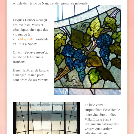
Artiste de l’école de Nancy et de renommée nationale
Jacques Grüber a conçu
des meubles, vases et
céramiques ainsi que des
vitraux de la
villa
Majorelle
construite
en 1901 à Nancy.
On en retrouve jusqu’au
musée de la Piscine à
Roubaix.
Deux fenêtres de la salle
à manger et une porte
sont ornés de ses vitraux.
La baie vitrée
surplombant l’escalier de
notre chambre d’hôtes
Villa Elyane était à
l’origine un paysage des
vosges que Grüber
affectionnait tant.