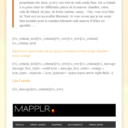
propriétaire des lieux, je m’y suis tout de suite sentie bien. On se balade
à sa guise entre les différentes pièces de la maison: chambre, salon,
salle de billard, de jeux, de home cinéma, sauna… Oui, vous avez bien
lu! Tout ceci est accessible librement. Je vous avoue que je me serais
bien installée pour la semaine tellement cette maison d’hôtes est
agréable …
[/vc_column_text][/vc_column][/vc_row][vc_row][vc_column]
[vc_column_text]
http://www.mon-week-end-en-alsace.com/adresse/villa-elyane-chambre-
hotes-colmar/
[/vc_column_text][/vc_column][/vc_row][vc_row][vc_column][vc_message
message_box_style= »solid-icon » message_box_color= »orange »
icon_type= »typicons » icon_typicons= »typcn typcn-arrow-right-thick »]
Lire l’article
[/vc_message][/vc_column][/vc_row]