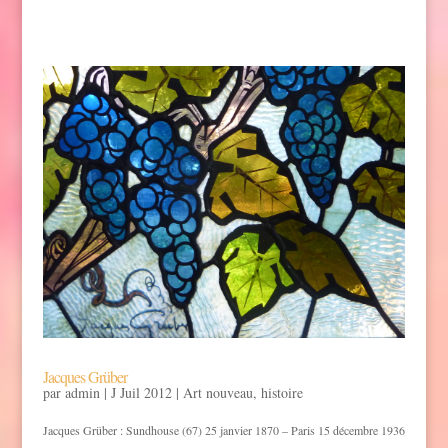
Jacques Grüber
par
admin
|
J Juil 2012
|
Art nouveau
,
histoire
Jacques Grüber : Sundhouse (67) 25 janvier 1870 – Paris 15 décembre 1936