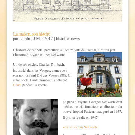
La maison, son histoire
par
admin
|
J Mar 2017
|
histoire
,
news
L’histoire de cet hôtel particulier, au centre ville de Colmar, c’est un peu
l’histoire d’Elyane
K., née Schwartz.
Un de ses oncles,
Charles Trimbach
,
industriel dans les Vosges, a une rue à
son nom à Saint Dié des Vosges (88). Un
autre oncle, Emile Trimbach a hébergé
Hansi
pendant la guerre.
.
Le papa d’Elyane, Georges Schwartz était
médecin chef, fondateur et directeur du
nouvel hôpital Pasteur, inauguré en 1937.
Il prit
sa retraite en 1947.
voir le docteur Schwartz